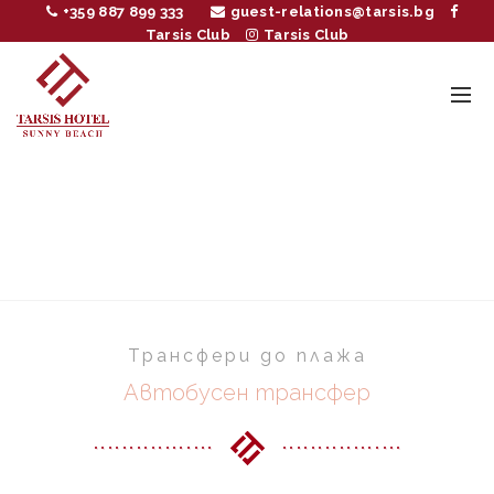
+359 887 899 333
guest-relations@tarsis.bg
Tarsis Club
Tarsis Club
SHUTTLE BUS
TRANSFERS
Home
Shuttle bus transfers
Трансфери до плажа
Автобусен трансфер