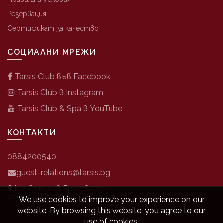
Резервация
Сертификат за качество
СОЦИАЛНИ МРЕЖИ
Tarsis Club във Facebook
Tarsis Club в Instagram
Tarsis Club & Spa в YouTube
КОНТАКТИ
0884200540
guest-relations@tarsis.bg
к.к. Слънчев Бряг, 8230
община Несебър, България
We use cookies to improve your experience on our
website. By browsing this website, you agree to our
use of cookies.