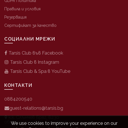
GDPR Политика
Правила и условия
Резервация
Сертификат за качество
СОЦИАЛНИ МРЕЖИ
Tarsis Club във Facebook
Tarsis Club в Instagram
Tarsis Club & Spa в YouTube
КОНТАКТИ
0884200540
guest-relations@tarsis.bg
к.к. Слънчев Бряг, 8230
община Несебър, България
We use cookies to improve your experience on our