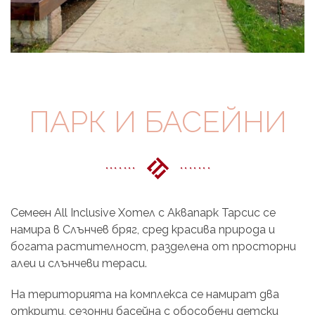
ПАРК И БАСЕЙНИ
С
емеен All Inclusive Хотел с Аквапарк Тарсис
се
намира
в Слънчев бряг,
сред красива природа и
богата растителност, разделена от просторни
алеи и слънчеви тераси.
На територията на комплекса се намират два
открити, сезонни басейна с обособени детски