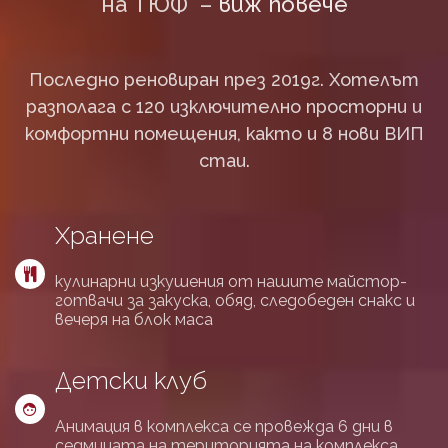
на ТЮФ –
виж повече
Последно реновиран през 2019г. Хотелът
разполага с 120 изключително просторни и
комфортни помещения, както и 8 нови ВИП
стаи.
Хранене
кулинарни изкушения от нашите майстор-
готвачи за закуска, обяд, следобеден снакс и
вечеря на блок маса
Детски клуб
Анимация в комплекса се провежда 6 дни в
седмицата на територията на комплекса