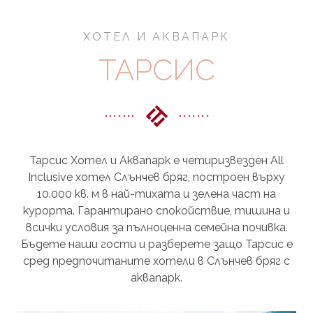
ХОТЕЛ И АКВАПАРК
ТАРСИС
Тарсис Хотел и Аквапарк е
четиризвезден All
Inclusive хотел Слънчев бряг
,
построен върху
10.000 кв. м в най-тихата и зелена част на
курорта. Гарантирано спокойствие, тишина и
всички условия за пълноценна семейна почивка.
Бъдете наши гости и разберете защо
Тарсис е
сред предпочитаните хотели в Слънчев бряг с
аквапарк.