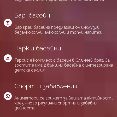
Бар-басейн
Бар край басейна предлагащ ол инклузив
безалкохолни, алкохолни и топли напитки
Парк и басейни
Тарсис е комплекс с басейн в Слънчев бряг. За
гостите има 2 външни басейна с интегрирана
детска секция.
Спорт и забавления
Аниматори се грижат за вашата активност ,
чрез много различни спортни и забавни
дейности