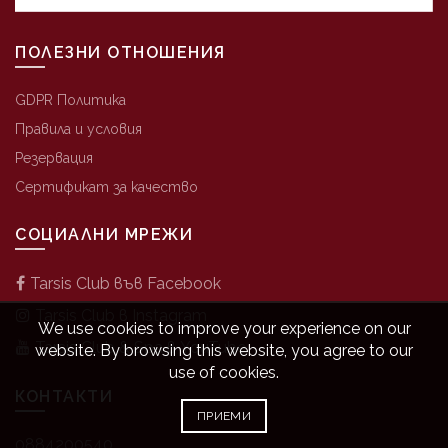
ПОЛЕЗНИ ОТНОШЕНИЯ
GDPR Политика
Правила и условия
Резервация
Сертификат за качество
СОЦИАЛНИ МРЕЖИ
Tarsis Club във Facebook
Tarsis Club в Instagram
We use cookies to improve your experience on our
Tarsis Club & Spa в YouTube
website. By browsing this website, you agree to our
use of cookies.
КОНТАКТИ
ПРИЕМИ
0884200540