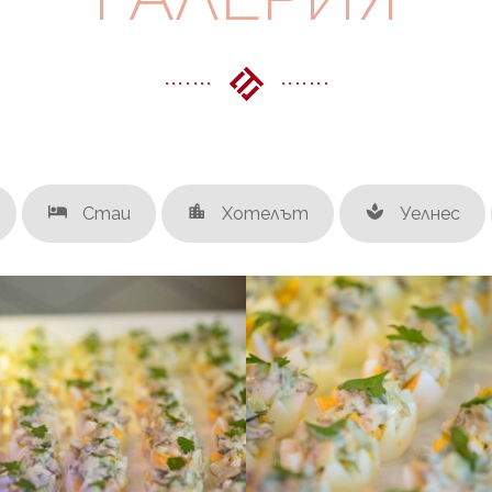
Стаи
Хотелът
Уелнес