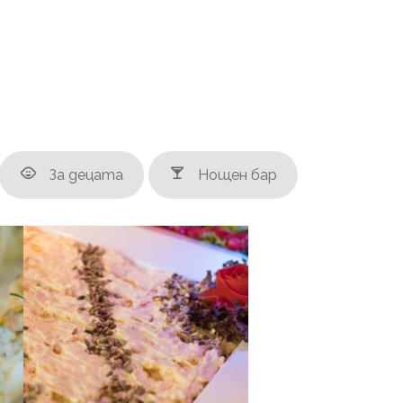
За децата
Нощен бар