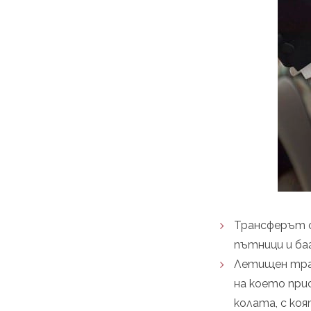
Трансферът о
пътници и ба
Летищен тран
на което при
колата, с ко