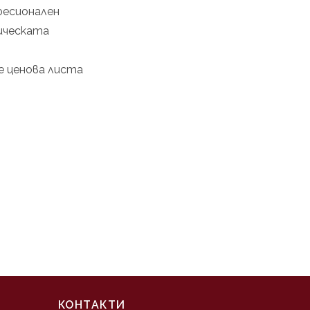
фесионален
ическата
е ценова листа
КОНТАКТИ