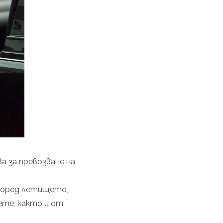
а за превозване на
поред летището,
ете, както и от