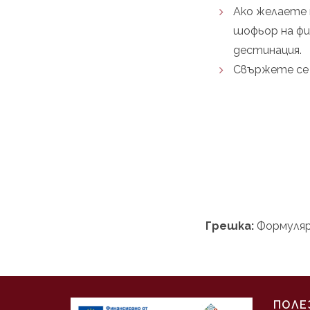
Ако желаете 
шофьор на фи
дестинация.
Свържете се 
Грешка:
Формуляр
ПОЛЕ