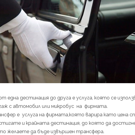
т една дестинация до друга е услуга, която се използв
гаж с автомобил или микробус на фирмата.
сфер е услуга на фирмата,която варира като цена с
стигате и крайната дестинация, до която да достигн
ято желаете да бъде извършен трансфера.