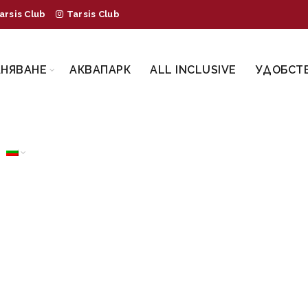
arsis Club
Tarsis Club
АНЯВАНЕ
АКВАПАРК
ALL INCLUSIVE
УДОБСТ
ТИЩНИ ТРАНСФ