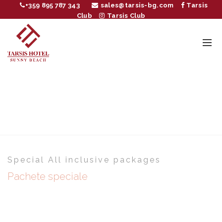
+359 895 787 343
sales@tarsis-bg.com
Tarsis
Club
Tarsis Club
SPECIAL “ALL
INCLUSIVE” PACKAGES
Home
Special “All inclusive” packages
Special All inclusive packages
Pachete speciale